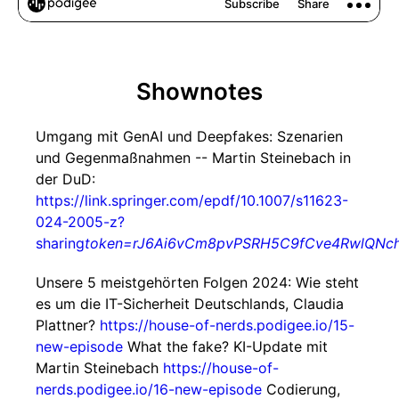
Shownotes
Umgang mit GenAI und Deepfakes: Szenarien
und Gegenmaßnahmen -- Martin Steinebach in
der DuD:
https://link.springer.com/epdf/10.1007/s11623-
024-2005-z?
sharing
token=rJ6Ai6vCm8pvPSRH5C9fCve4RwlQNc
Unsere 5 meistgehörten Folgen 2024: Wie steht
es um die IT-Sicherheit Deutschlands, Claudia
Plattner?
https://house-of-nerds.podigee.io/15-
new-episode
What the fake? KI-Update mit
Martin Steinebach
https://house-of-
nerds.podigee.io/16-new-episode
Codierung,